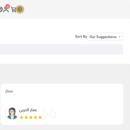
0
e 😢
views
ممتاز