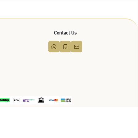
عمار الحربي
ks
Account Number
417132800003
ness Platform