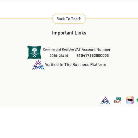
أشواق البدراني
Back To Top
Important Lin
VAT 
Commercial Register
land Manuka
310
2050128460
In UMF And With
Verified In The Busi